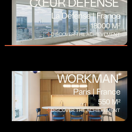
CŒUR DÉFENSE
La Défense | France
18000 M²
DISCOVER THE ACHIEVEMENT
WORKMAN
Paris | France
550 M²
DISCOVER THE ACHIEVEMENT