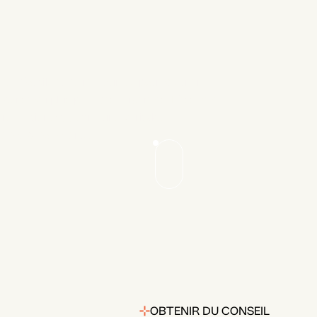
nel d'outils et de ressources pour assurer
éponse au plus près des exigences. L'essence
re métier est d'offrir une véritable
ence à nos clients.
OBTENIR DU CONSEIL