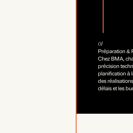
01
Préparation & P
Chez BMA, chaq
précision tech
planification à 
des réalisations
délais et les b